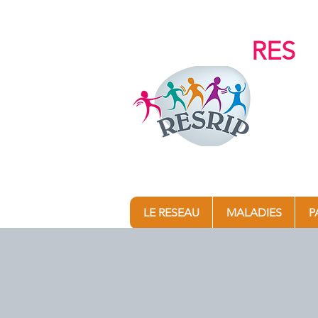
RES
e
Arthrite J
Maladies 
LE RESEAU
MALADIES
P