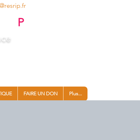
@resrip.fr
res
P
édiatriques
nce
ermie…), Uvéite inflammatoire,
ascularite (Takayasu, PAN…),
ique, Behçet, etc
IQUE
FAIRE UN DON
Plus...