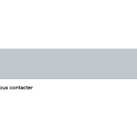
ous contacter
ESRIP
 0
8 99 45 57
ontact@resrip.fr