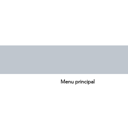
Menu principal
-
Accueil
-
Le réseau
-
Patients
-
Professionnels
-
Liens utiles