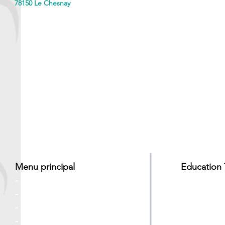
78150 Le Chesnay
Menu principal
Education
-
Accueil
-
Program
-
Le réseau
-
Vers la m
-
Patients
-
Professionnels