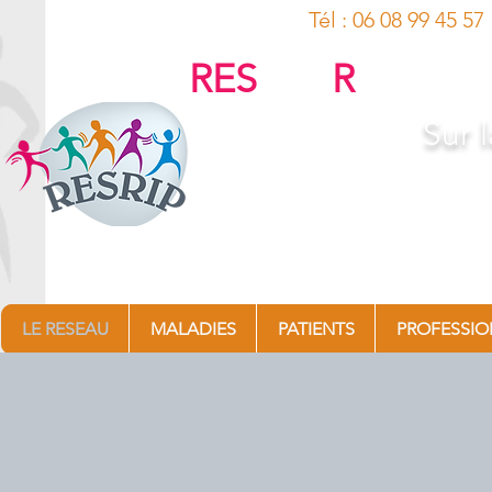
Tél : 06 08 
RES
eau
R
humati
Sur
l
Arthrite Juvénile Idiopathique, C
Maladies auto-Inflammatoires (
Kawasaki, Ostéomyél
LE RESEAU
MALADIES
PATIENTS
PROFESSIO