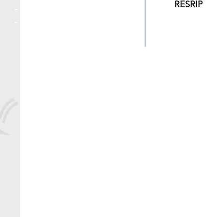
RESRIP
-
Liens utiles
-
Mentio
ns
-
Contact
-
Politique 
et
Politiqu