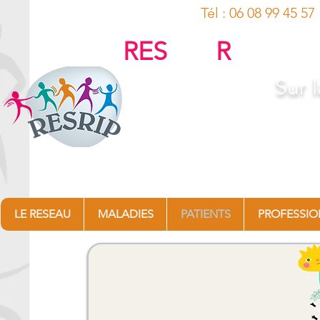
Tél : 06 08 
RES
eau
R
humati
Sur
l
Arthrite Juvénile Idiopathique, C
Maladies auto-Inflammatoires (
Kawasaki, Ostéomyél
LE RESEAU
MALADIES
PATIENTS
PROFESSIO