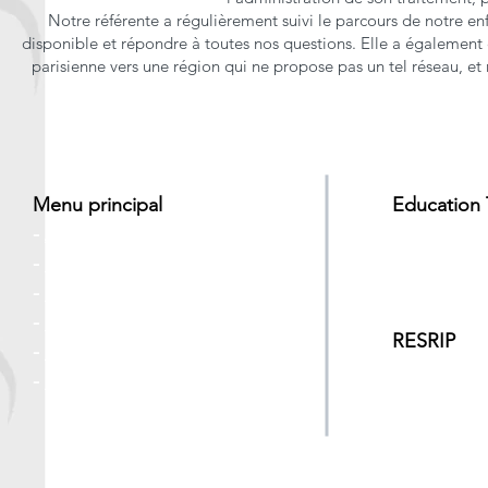
Notre référente a régulièrement suivi le parcours de notre e
disponible et répondre à toutes nos questions. Elle a également 
parisienne vers une région qui ne propose pas un tel réseau, et
Menu principal
Education
-
Accueil
-
Program
-
Le réseau
-
Vers la m
-
Patients
-
Professionnels
RESRIP
-
Liens utiles
-
Mentio
ns
-
Contact
-
Politique 
et
Politiqu